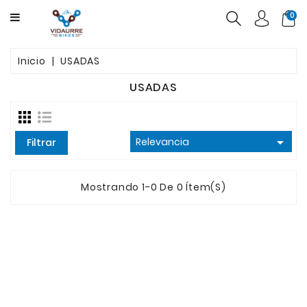
CATEGORY
0
BICICLETAS
Inicio
USADAS
PRODUCTOS
USADAS
USADAS
OFERTAS

Relevancia
Filtrar
Mostrando 1-0 De 0 Ítem(s)