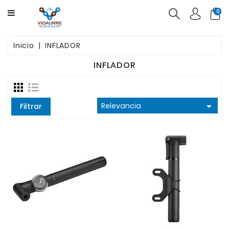
CATEGORY
0
BICICLETAS
Inicio
INFLADOR
PRODUCTOS
INFLADOR
USADAS
OFERTAS

Relevancia
Filtrar