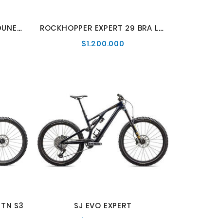
RIPROCK CSTR WHTSGE/DUNEWHT
ROCKHOPPER EXPERT 29 BRA LGNBLU/LTSIL XL
$1.200.000
io
Precio
al
normal
MTN S3
SJ EVO EXPERT