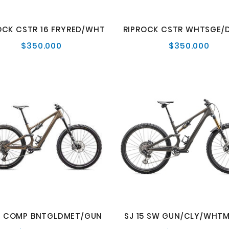
OCK CSTR 16 FRYRED/WHT
$350.000
$350.000
Precio
Prec
normal
norm
15 COMP BNTGLDMET/GUN
SJ 15 SW GUN/CLY/WHT