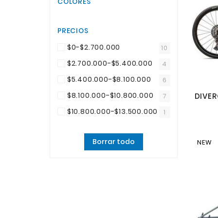
COLORES
PRECIOS
$0-$2.700.000
10
$2.700.000-$5.400.000
4
$5.400.000-$8.100.000
6
$8.100.000-$10.800.000
7
$10.800.000-$13.500.000
1
Borrar todo
NEW