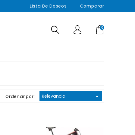
Lista De Deseos
Comparar
0

Relevancia
Ordenar por: