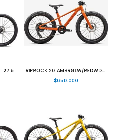
 27.5
RIPROCK 20 AMBRGLW/REDWD 20
$650.000
io
Precio
mal
normal