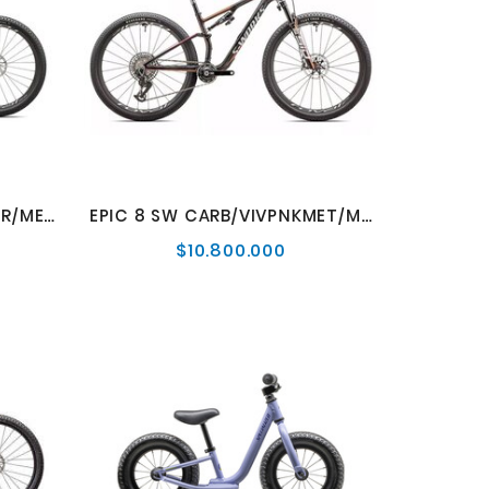
EPIC 8 PRO CARB/METSPHR/METWHTSIL
EPIC 8 SW CARB/VIVPNKMET/MNSHDWMET
$10.800.000
cio
Precio
mal
normal