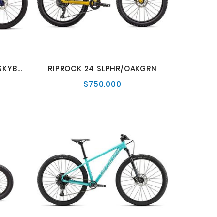
RIPROCK 24 MAJBLUMET/SKYBLU 24
RIPROCK 24 SLPHR/OAKGRN
$750.000
io
Precio
al
normal