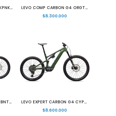
LEVO COMP ALLOY G4 DSKPNK/CYPRMET
LEVO COMP CARBON G4 ORGTNT/SILDST/DKNVY
$8.300.000
cio
Precio
mal
normal
LEVO EXPERT CARBON G4 BNTGLDMET/DOP
LEVO EXPERT CARBON G4 CYPRMET/SILDST
$8.600.000
cio
Precio
mal
normal