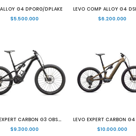
 ALLOY G4 DPORG/DPLAKE
$5.500.000
$6.200.000
Precio
Pre
normal
nor
LEVO EXPERT CARBON G3 OBSD/OBSD/TPE
$9.300.000
$10.000.000
Precio
Pre
normal
nor