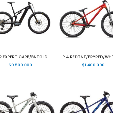
LEVO R EXPERT CARB/BNTGLDMET
P.4 REDTNT/FRYRED/WHT
$9.500.000
$1.400.000
Precio
Prec
normal
nor