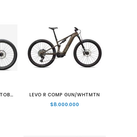
LEVO PRO CARBON G4 METOBSD/BNTGLDMET
LEVO R COMP GUN/WHTMTN
$8.000.000
cio
Precio
mal
normal