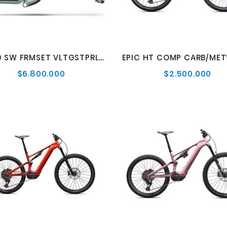
EPIC 9 SW FRMSET VLTGSTPRL/AGVE/DSRTMET M
$6.800.000
$2.500.000
Precio
Pre
normal
nor