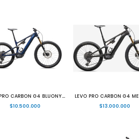
LEVO PRO CARBON G4 BLUONYX/DKNVY/BLUGSTPRL
$10.500.000
$13.000.000
Precio
Pre
normal
nor