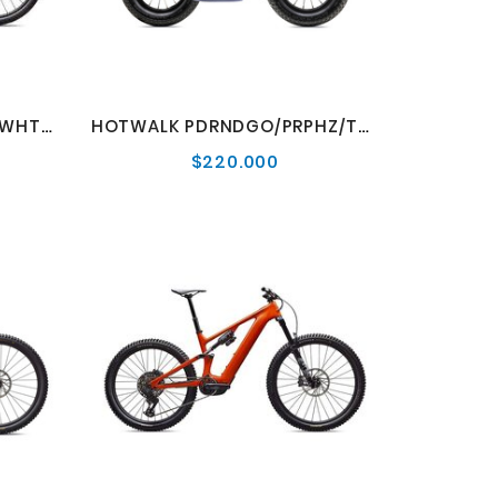
EPIC HT COMP CARB/METWHTSIL
HOTWALK PDRNDGO/PRPHZ/TEAMYEL 12
$220.000
cio
Precio
mal
normal