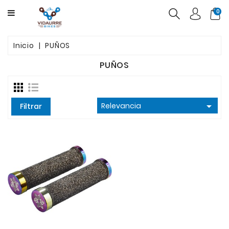
CATEGORY
0
BICICLETAS
Inicio
PUÑOS
PRODUCTOS
PUÑOS
USADAS
OFERTAS

Relevancia
Filtrar