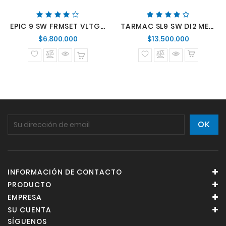
EPIC 9 SW FRMSET VLTGSTPRL/AGVE/DSRTMET M
TARMAC SL9 SW DI2 METWHTSIL/GLDPRL/METOBSD
Precio
Precio
Precio
Precio
$6.800.000
$13.500.000
normal
normal
INFORMACIÓN DE CONTACTO
PRODUCTO
EMPRESA
SU CUENTA
SÍGUENOS